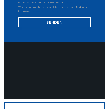
Robinsonliste eintragen lassen unter
robinsonliste.de
.
Weitere Informationen zur Datenverarbeitung finden Sie
in unserer
Datenschutzerklärung
.