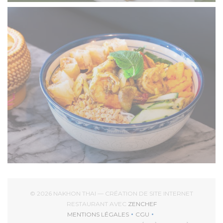
© 2026 NAKHON THAI — CRÉATION DE SITE INTERNET
((OUVRE UNE NOUVEL
RESTAURANT AVEC
ZENCHEF
MENTIONS LÉGALES
CGU
((OUVRE UNE NOUVELLE FENÊTRE))
((OUVRE UNE NOUVELLE 